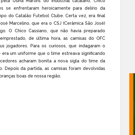
pela Usina Martins do industrial catalano, Chico
es se enfrentaram heroicamente para delírio da
o do Catalão Futebol Clube. Certa vez, era final
osé Marcelino, que era o CSJ (Cerâmica São José)
go. O Chico Cassiano, que não havia preparado
 emprestado, de última hora, as camisas do OFC
eus jogadores. Para os curiosos, que indagaram o
e era um uniforme que o time estreava significando
orcedores acharam bonita a nova sigla do time da
. Depois da partida, as camisas foram devolvidas
branças boas de nossa região.