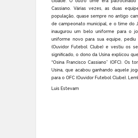
cidade. O outro time era patrocinado 
Cassiano. Várias vezes, as duas equip
população, quase sempre no antigo camp
de campeonato municipal, e o time do J
inaugurou um belo uniforme para o jo
uniforme novo para sua equipe, pediu
(Ouvidor Futebol Clube) e vestiu os s
significado, o dono da Usina explicou qu
“Osina Francisco Cassiano” (OFC). Os t
Usina, que acabou ganhando aquele jogo
para o OFC (Ouvidor Futebol Clube). Lem
Luis Estevam