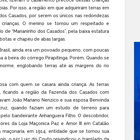
iás. Por isso, a região em que adquiriram terras em
dos Casados, por serem os únicos nas redondezas
 crianças. O menino se tornou um respeitado e
o de “Marianinho dos Casados”, pela baixa estatura
 botas e chapéu de abas largas.
Brasil, ainda era um povoado pequeno, com poucas
a à beira do córrego Pirapitinga. Porém, Quando se
norme, englobando terras até as margens do rio
osa com quem se casara ainda criança. As terras
s, ficando a região da Fazenda dos Casados com
ravam João Mariano Nenzico e sua esposa Benvinda
ruz, quando faziam um estudo de terreno para
a pelo bandeirante Anhanguera Filho. O descobridor,
dores da Loja Maçonica Paz e Amor III em Catalão
 a maçonaria, em 1914, entidade que se tornou sua
is, o juiz Luiz do Couto reivindicou o translado da