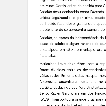
em Minas Gerais, antes da partida para Go
Catalão ficou conhecida como Fazenda 
unidos legalmente e, por cima, desde
conhecido fazendeiro, ganhando o apelid
e pelo jeito de se apresentar sempre de
Catalão, na época da independência do 
casas de adobe e alguns ranchos de palh
emancipou, em 1859, o município era e
Paranaíba.
Marianinho teve doze filhos com a esp
foram divididas entre os descendente
várias sedes. Em uma delas, na qual mo
Ambrosina, encontraram uma enorme c
partilha, deduzindo que fora ali plantad
Bento Xavier Garcia, era um dos funda
(1913). Transportou a grande cruz para
primeira guardiã. Entretanto, um ano depo