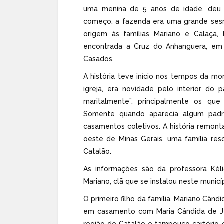
uma menina de 5 anos de idade, deu
começo, a fazenda era uma grande sesma
origem às famílias Mariano e Calaça, t
encontrada a Cruz do Anhanguera, em
Casados.
A história teve início nos tempos da mon
igreja, era novidade pelo interior do 
maritalmente”, principalmente os qu
Somente quando aparecia algum padre
casamentos coletivos. A história remonta
oeste de Minas Gerais, uma família res
Catalão.
As informações são da professora Kéli
Mariano, clã que se instalou neste municí
O primeiro filho da família, Mariano Când
em casamento com Maria Cândida de Jes
região de Catalão e tampouco cartório c