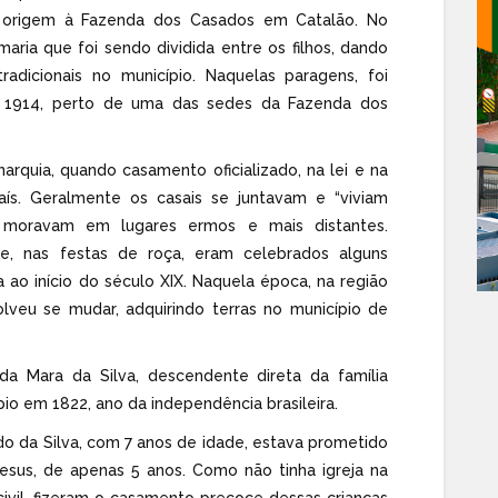
 origem à Fazenda dos Casados em Catalão. No
ria que foi sendo dividida entre os filhos, dando
radicionais no município. Naquelas paragens, foi
 1914, perto de uma das sedes da Fazenda dos
arquia, quando casamento oficializado, na lei e na
país. Geralmente os casais se juntavam e “viviam
e moravam em lugares ermos e mais distantes.
, nas festas de roça, eram celebrados alguns
 ao início do século XIX. Naquela época, na região
olveu se mudar, adquirindo terras no município de
da Mara da Silva, descendente direta da família
pio em 1822, ano da independência brasileira.
ido da Silva, com 7 anos de idade, estava prometido
us, de apenas 5 anos. Como não tinha igreja na
ivil, fizeram o casamento precoce dessas crianças