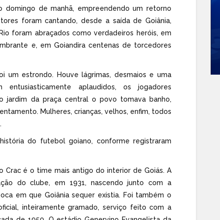
a no domingo de manhã, empreendendo um retorno
etores foram cantando, desde a saída de Goiânia,
o Rio foram abraçados como verdadeiros heróis, em
mbrante e, em Goiandira centenas de torcedores
oi um estrondo. Houve lágrimas, desmaios e uma
m entusiasticamente aplaudidos, os jogadores
o jardim da praça central o povo tomava banho,
entamento. Mulheres, crianças, velhos, enfim, todos
.
história do futebol goiano, conforme registraram
o Crac é o time mais antigo do interior de Goiás. A
ção do clube, em 1931, nascendo junto com a
poca em que Goiânia sequer existia. Foi também o
icial, inteiramente gramado, serviço feito com a
cada de 1950. O estádio Genervino Evangelista da