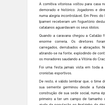
A comitiva vitoriosa voltou para cas
demorado e histórico. Jogadores e dir
numa alegria incontrolável. Em Pires d
Ipameri receberam um foguetório deslu
catalanos aguardavam os seus ídolos.
Quando a caravana chegou a Catalão f
enorme correria. Os diretores fora
carregados, derrubados e abraçados. N
atirando-se na fonte, explodindo de cont
os moradores saudando a Vitória do Crac
Foi uma festa jamais vista em toda a 
cronistas esportivos.
De resto, é válido lembrar que, o time d
sua semente germinou desde a funda
construção de sua sede social, numa é
primeiro a ter um campo de tamanho of
ajuda da população no finalzinho da dé