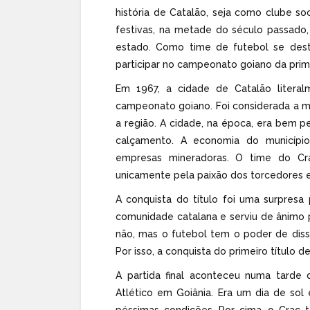
história de Catalão, seja como clube s
festivas, na metade do século passado, 
estado. Como time de futebol se desta
participar no campeonato goiano da prime
Em 1967, a cidade de Catalão litera
campeonato goiano. Foi considerada a 
a região. A cidade, na época, era bem p
calçamento. A economia do municípi
empresas mineradoras. O time do Crac
unicamente pela paixão dos torcedores e
A conquista do título foi uma surpresa
comunidade catalana e serviu de ânimo 
não, mas o futebol tem o poder de diss
Por isso, a conquista do primeiro títul
A partida final aconteceu numa tard
Atlético em Goiânia. Era um dia de s
péssimas condições. Por cima, o Crac t