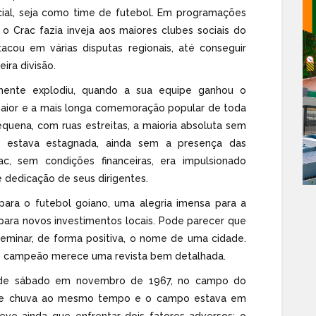
ocial, seja como time de futebol. Em programações
o Crac fazia inveja aos maiores clubes sociais do
cou em várias disputas regionais, até conseguir
ira divisão.
lmente explodiu, quando a sua equipe ganhou o
maior e a mais longa comemoração popular de toda
equena, com ruas estreitas, a maioria absoluta sem
o estava estagnada, ainda sem a presença das
, sem condições financeiras, era impulsionado
 dedicação de seus dirigentes.
 para o futebol goiano, uma alegria imensa para a
para novos investimentos locais. Pode parecer que
eminar, de forma positiva, o nome de uma cidade.
o de campeão merece uma revista bem detalhada.
e de sábado em novembro de 1967, no campo do
ol e chuva ao mesmo tempo e o campo estava em
eve ainda que enfrentar dois fatores adversos: o