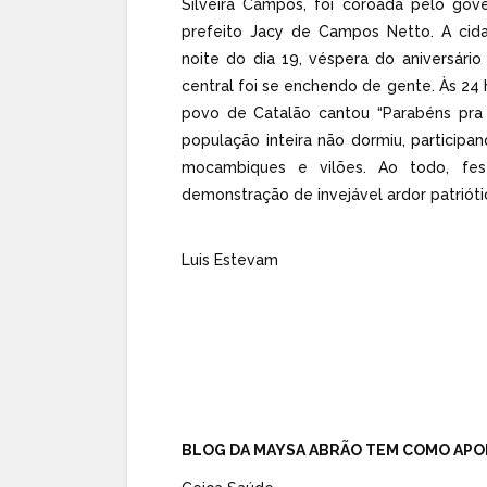
Silveira Campos, foi coroada pelo gove
prefeito Jacy de Campos Netto. A cida
noite do dia 19, véspera do aniversário
central foi se enchendo de gente. Às 24 
povo de Catalão cantou “Parabéns pra v
população inteira não dormiu, participa
mocambiques e vilões. Ao todo, festi
demonstração de invejável ardor patrióti
Luis Estevam
BLOG DA MAYSA ABRÃO TEM COMO APO