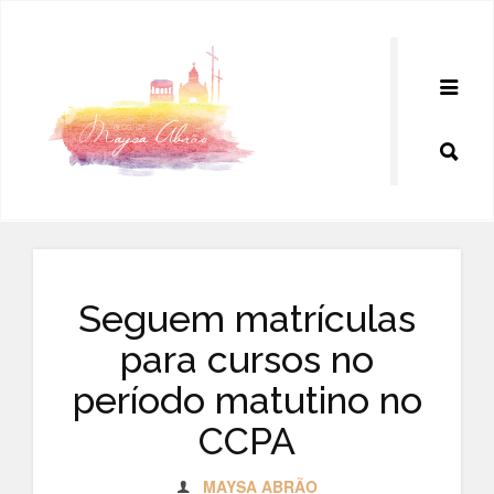
Pular
para
o
conteúdo
Seguem matrículas
para cursos no
período matutino no
CCPA
MAYSA ABRÃO