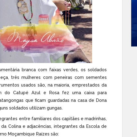
umentária branca com faixas verdes, os soldados
beça, três mulheres com peneiras com sementes
trumentos usados são, na maioria, emprestados da
on do Catupé Azul e Rosa fez uma caixa para
atangongas que ficam guardadas na casa de Dona
uns soldados utilizam gungas.
rantes entre familiares dos capitães e madrinhas,
da Colina e adjacências, integrantes da Escola de
erno Moçambique Raízes são: