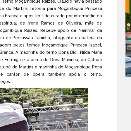
o Terno Moçambique Raízes, Cláudio havia passado
pé do Martins, retorna para Moçambique Princesa
na Branca e após ter sido curado por intermédio do
spiritual de Irene Ramos de Oliveira, mãe de
Moçambique Raízes. Recebe apoio de Neirimar da
rupo de Percussão Tabinha, integrante da bateria da
agem pelos ternos Moçambique Princesa Isabel,
anca. A madrinha do terno Dona Didi, Nilda Maria
de Formiga e é prima de Dona Mariinha, do Catupé
o Catupé do Martins e madrinha do Moçambique Pena
sco e cantor de ópera também apóia o terno,
reços.