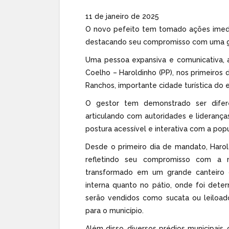
11 de janeiro de 2025
O novo pefeito tem tomado ações imedi
destacando seu compromisso com uma ge
Uma pessoa expansiva e comunicativa, 
Coelho – Haroldinho (PP), nos primeiros 
Ranchos, importante cidade turística do 
O gestor tem demonstrado ser difere
articulando com autoridades e lideranças
postura acessível e interativa com a pop
Desde o primeiro dia de mandato, Haro
refletindo seu compromisso com a 
transformado em um grande canteiro 
interna quanto no pátio, onde foi deter
serão vendidos como sucata ou leiloado
para o município.
Além disso, diversos prédios municipais, 