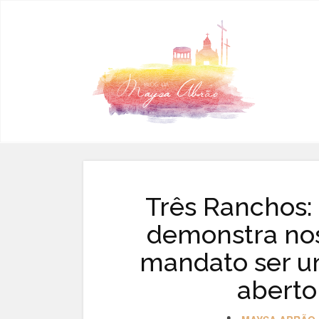
Pular para o conteúdo
Três Ranchos:
demonstra nos
mandato ser um
aberto