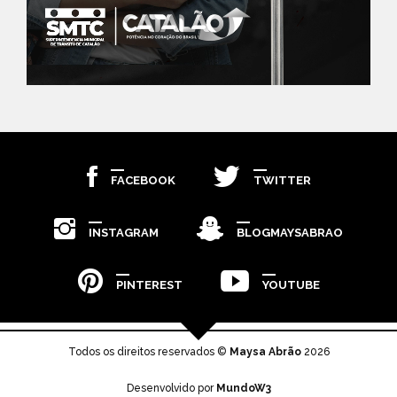
FACEBOOK
TWITTER
INSTAGRAM
BLOGMAYSABRAO
PINTEREST
YOUTUBE
Todos os direitos reservados ©
Maysa Abrão
2026
Desenvolvido por
MundoW3