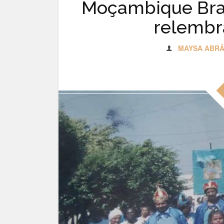
Moçambique Bran
relemb
MAYSA ABR